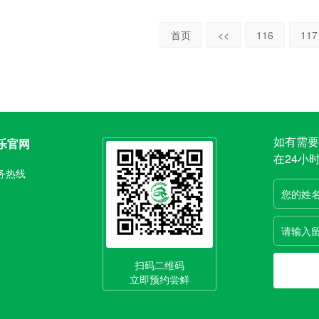
首页
<<
116
117
如有需要
乐官网
在24小
务热线
扫码二维码
立即预约尝鲜