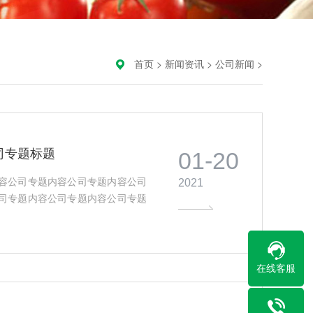
首页 >
新闻资讯
>
公司新闻
>
司专题标题
01-20
容公司专题内容公司专题内容公司
2021
司专题内容公司专题内容公司专题
在线客服