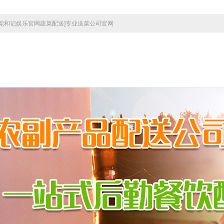
莞和记娱乐官网蔬菜配送]专业送菜公司官网
网站首页
关于和记娱乐官网
配送中心
新闻资讯
公司