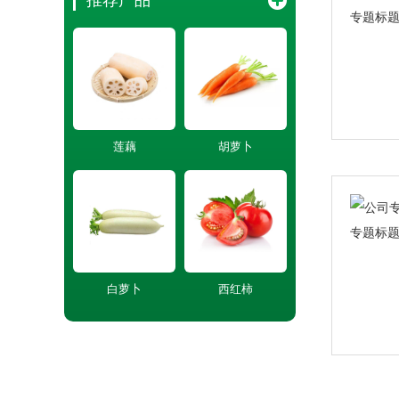
莲藕
胡萝卜
白萝卜
西红柿